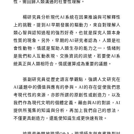
性，需回歸人類溝通的社會性理解。
楊研究員分析現代
AI
系統在因果推論與可解釋性
上的挑戰，提到
AI
早期發展的驅動力，來自對理解人
類心智與認知過程的強烈好奇，也就是探究人類本身
性質的現象。另外，早期的
AI
研究者認為，人類是社
會性動物，情感是幫助人類生存的能力之一，情緒則
是我們和人互動表現、交換資訊的訊號，若要使
AI
系
統真正與人類相符合，情感運算成為重要的議題。
張副研究員從歷史語言學觀點，強調人文研究在
AI
議題中的價值與應有的參與。
AI
的存在促使我們思
考現代性的來源，亦即所謂的原創性或創造力，以及
我們作為現代文明的個體定義。藉由與
AI
的對談，
AI
提供所蒐集的知識與分析，再加上我們自己的想法，
不僅更具創造力，還能使知識生成更快速有效。
論壇最後開放現場
Q&A
，現場師生與來賓熱烈討