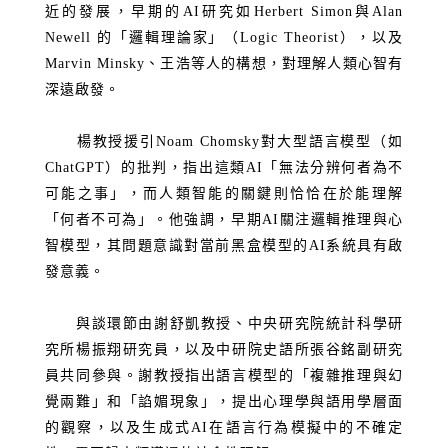
近的發展，早期的
AI
研究如
Herbert Simon
與
Alan
Newell
的「邏輯理論家」（
Logic Theorist
），以及
Marvin Minsky
、王浩等人的構想，對理解人類心智有
深遠啟發。
楊教授援引
Noam Chomsky
對大型語言模型（如
ChatGPT
）的批判，指出這類
AI
「無法分辨何者為不
可能之事」，而人類智能的關鍵則恰恰在於能理解
「何者不可為」。他強調，早期
AI
關注邏輯推理與心
智模型，其問題意識對當前黑盒模型的
AI
系統具有啟
發意義。
與談環節由謝舒凱教授、中央研究院統計科學研
究所楊振翔研究員，以及中研院史語所張谷銘副研究
員共同參與。謝教授指出語言模型的「複雜推理與幻
覺兩難」和「諂媚現象」，提出心理學與語用學層面
的觀察，以及生成式
AI
在語言行為模擬中的不確定