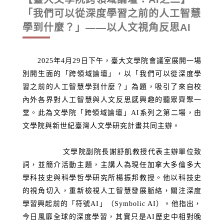
「我們可以從深度學習之前的人工智慧
學到什麼？」——以人文視角反思AI
2025
年
4
月
29
日下午，臺大文學院會議室展開一場
別開生面的「跨領域論壇」，以「我們可以從深度學
習之前的人工智慧學到什麼？」為題，吸引了來自校
內外各界對人工智慧與人文反思感興趣的聽眾齊聚一
堂。此為文學院「跨領域論壇」
AI
系列之第二場，由
文學院與新世紀臺灣人文學研究計畫共同主辦。
文學院副院長謝舒凱教授代表主辦單位致
詞，並簡介活動主題，主講人為現任加拿大多倫多大
學科技史與科學哲學研究所楊振邦教授。他以科技史
的視角切入，重新檢視人工智慧發展脈絡，關注深度
學習興起前的「符號
AI
」（
Symbolic AI
）。他指出，
今日風靡全球的深度學習，其實只是
AI
歷史中相對晚