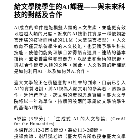
給文學院學生的
AI
課程
——
與未來科
技的對話及合作
AI
成立的條件是能模擬人類的人文生產，並能更有效
地超越人類的尺度。近來的
AI
技術其實是一種依賴語
言連結的技術而構成的LLM（大型語言模型）
。人文
教育不僅要培養學生的人文技能，也要賦予學生科技
技能，使他們能夠理解且習得語言連貫、連結的基本
技術，並培養詮釋和想像力，以歷史和藝術的視野，
與
AI
合作開發人類的文明。因此，人文教育的新課題
是如何利用
AI
，以及如何與
AI
合作。
臺大文學院正在積極應對
AI
社會的到來，目前已引入
AI
的實質培訓，將
AI
視為人類文明的參與者，透過協
作，進行跨歷史、跨文明的宏觀思想實驗。臺大文學
院將以一年為單位，持續開設兩門專屬於文學院學生
的基礎
AI
課程：
♦導論
(3
學分
)
：「生成式
AI
的人文導論」
(GenAI
for the Humanities)
本課程於
112-2
首次開設，將於
113-2
續開。
授課教師：謝舒凱老師（臺大語言所教授兼臺大文學