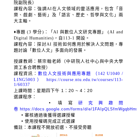
院副院長）
課程內容：強調
AI
在人文領域的靈活應用，包含「音
樂、戲劇、藝術」及「語言、歷史、哲學與文化」兩
大主軸。
♦專題
(3
學分
)
：「
AI
與數位人文研究專題」
(AI and
Digital Humanities)
，自
113-1
開設。
課程內容：探討
AI
技術如何應用於解決人文問題，專
題討論「數位人文」多面向的發展。
授課教師：蔡宗翰老師（中研院人社中心與中央大學
資工系合聘教授）
課程資訊：
數位人文技術與應用專題 （142 U1040 /
LING5003）
https://course.ntu.edu.tw/courses/113-
1/60337
上課時間：星期四下午 1：20 ~ 4：20
選課程序：
• 填寫
研究興趣問
卷
https://docs.google.com/forms/d/e/1FAIpQLSfmWgqb
• 審核通過後獲得選課授權
• 使用授權碼完成正式選課
備註：本課程不開放初選、不接受旁聽