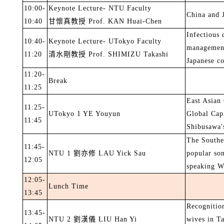
10:00-
Keynote Lecture- NTU Faculty
China and J
10:40
甘懷真教授
Prof. KAN Huai-Chen
Infectious 
10:40-
Keynote Lecture- UTokyo Faculty
management:
11:20
清水剛教授
Prof. SHIMIZU Takashi
Japanese c
11:20-
Break
11:25
East Asian
11:25-
UTokyo 1 YE Youyun
Global Capi
11:45
Shibusawa'
The Southe
11:45-
NTU 1
劉亦修
LAU Yick Sau
popular son
12:05
speaking W
12:05-
Lunch Time
13:45
Recognition
13:45-
NTU 2
劉漢儀
LIU Han Yi
wives in Ta