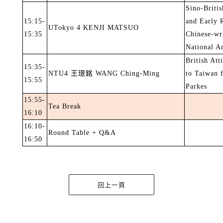
Sino-Britis
15:15-
and Early R
UTokyo 4 KENJI MATSUO
15:35
Chinese-wr
National A
British Att
15:35-
NTU4
王璟銘
WANG Ching-Ming
to Taiwan 
15:55
Parkes
15:55-
Tea Break
16:10
16:10-
Round Table + Q&A
16:50