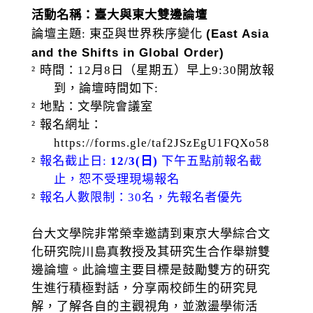
活動名稱：臺大與東大雙邊論壇
(East Asia
論壇主題
:
東亞與世界秩序變化
and the Shifts in Global Order)
²
時間：
12
月
8
日（星期五）早上
9:30
開放報
到，論壇時間如下
:
²
地點：文學院會議室
²
報名網址：
https://forms.gle/taf2JSzEgU1FQXo58
²
報名截止日
:
12/3(
日
)
下午五點前報名截
止，恕不受理現場報名
²
報名人數限制：
30
名，先報名者優先
台大文學院非常榮幸邀請到東京大學綜合文
化研究院川島真教授及其研究生合作舉辦雙
邊論壇。此論壇主要目標是鼓勵雙方的研究
生進行積極對話，分享兩校師生的研究見
解，了解各自的主觀視角，並激盪學術活