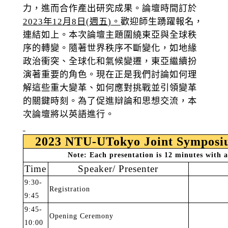
力，進而合作產出研究成果。論壇時間訂於
2023
年
12
月
8
日
(
週五
)
。
歡迎師生踴躍報名，
連結如上。
本次論壇主題圍繞東亞與全球秩
序的轉變。隨著世界秩序不斷變化，如地緣
政治衝突、全球化和氣候變遷，東亞繼續扮
演著重要的角色。現在正是我們討論如何理
解這些重大變革、如何應對挑戰並引領變革
的關鍵時刻。為了促進辯論和思想交流，本
次論壇將以英語進行。
2023 NTU-UTokyo Joint Symposi
Note: Each presentation is 12 minutes with 
Time
Speaker/ Presenter
9:30-
Registration
9:45
9:45-
Opening Ceremony
10:00