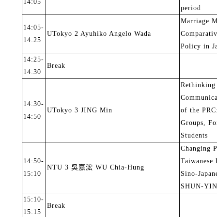
14:05
period
Marriage M
14:05-
UTokyo 2 Ayuhiko Angelo Wada
Comparativ
14:25
Policy in 
14:25-
Break
14:30
Rethinking 
Communicat
14:30-
UTokyo 3 JING Min
of the PRC:
14:50
Groups, For
Students
Changing P
14:50-
Taiwanese L
NTU 3
吳嘉浤
WU Chia-Hung
15:10
Sino-Japan
SHUN-YIN’s
15:10-
Break
15:15