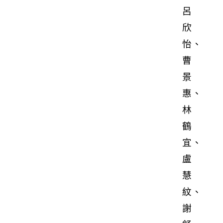
呂
欣
怡、
曹
景
惠、
林
鶴
宜、
盧
慧
紋、
謝