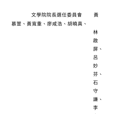
文學院院長選任委員會
黃
慕萱、黃寬重、廖咸浩、胡曉真、
林
啟
屏、
呂
妙
芬、
石
守
謙、
李