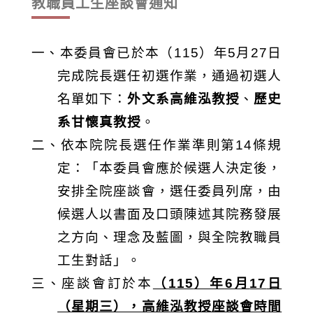
教職員工生座談會通知
一、本委員會已於本（
115
）年
5
月
27
日
完成院長選任初選作業，通過初選人
名單如下：
外文系高維泓教授
、
歷史
系甘懷真教授
。
二、依本院院長選任作業準則第
14
條規
定：「本委員會應於候選人決定後，
安排全院座談會，選任委員列席，由
候選人以書面及口頭陳述其院務發展
之方向、理念及藍圖，與全院教職員
工生對話」。
三、座談會訂於本
（
115
）年
6
月
17
日
（星期三），高維泓教授座談會時間