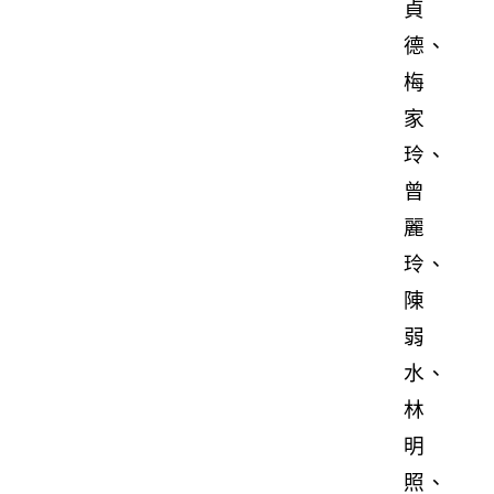
貞
德、
梅
家
玲、
曾
麗
玲、
陳
弱
水、
林
明
照、