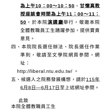
為上午
10
：
00
～
10
：
50
、
甘懷真教
授座談會時間為上午
11
：
00
～
11
：
50
，於本院
演講廳
舉行，敬邀本院
全體教職員工生踴躍參加，提供寶貴
意見。
四、本院院長選任辦法、院長選任作業
準則，敬請至文學院網頁參閱，網
址：
http://liberal.ntu.edu.tw/
。
五、候選人之院務發展構想，請於
115
年
6
月
8
日
—6
月
17
日
至上述網址參閱。
此致
本院全體教職員工生