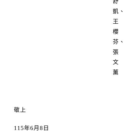
舒
凱、
王
櫻
芬、
張
文
薰
敬上
115
年
6
月
8
日