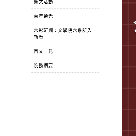
藝文活動
百年榮光
六彩斑斕：文學院六系所入
新厝
百文一見
院務摘要